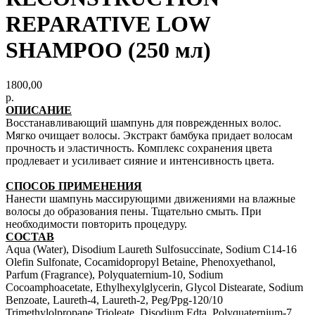
REPARATIVE LOW
SHAMPOO (250 мл)
1800,00
р.
ОПИСАНИЕ
Восстанавливающий шампунь для поврежденных волос.
Mягко очищает волосы. Экстракт бамбука придает волосам
прочность и эластичность. Комплекс сохранения цвета
продлевает и усиливает сияние и интенсивность цвета.
СПОСОБ ПРИМЕНЕНИЯ
Нанести шампунь массирующими движениями на влажные
волосы до образования пены. Тщательно смыть. При
необходимости повторить процедуру.
СОСТАВ
Aqua (Water), Disodium Laureth Sulfosuccinate, Sodium C14-16
Olefin Sulfonate, Cocamidopropyl Betaine, Phenoxyethanol,
Parfum (Fragrance), Polyquaternium-10, Sodium
Cocoamphoacetate, Ethylhexylglycerin, Glycol Distearate, Sodium
Benzoate, Laureth-4, Laureth-2, Peg/Ppg-120/10
Trimethylolpropane Trioleate, Disodium Edta, Polyquaternium-7,