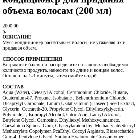
объема волосам (200 мл)
2000,00
р.
ОПИСАНИЕ
Мусс-кондиционер распутывает волосы, не утяжеляя их и
придавая объем.
СПОСОБ ПРИМЕНЕНИЯ
Встряхните баллон и распределите на ладонях необходимое
количество продукта, нанесите по длине и концам волос.
Оставьте на 1-3 минуты, затем смойте водой.
СОСТАВ
Aqua (Water), Cetearyl Alcohol, Cetrimonium Chloride, Butane,
Quaternium-87, Propane, Isobutane , Behentrimonium Chloride,
Dicaprylyl Carbonate, Linum Usitatissimum (Linseed) Seed Extract,
Glycerin, Ceteareth-20, Propylene Glycol, Ethylhexylglycerin,
Polyimide-1, Isopropyl Alcohol, Citric Acid, Lauryl Alcohol,
Butylene Glycol, Carnosine, Ethylhexyl Methoxycinnamate,
Caesalpinia Spinosa Gum, Glycerylamidoethyl Methacrylate/Stearyl
Methacrylate Copolymer, PcaEthyl Cocoyl Arginate, Biosaccharide
Gum-4, Pentylene Glycol, Sodium Hyaluronate Crosspolymer,