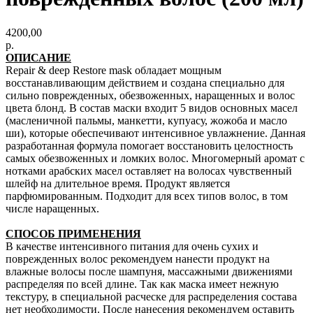
4200,00
р.
ОПИСАНИЕ
Repair & deep Restore mask обладает мощным
восстанавливающим действием и создана специально для
сильно поврежденных, обезвоженных, наращенных и волос
цвета блонд. В состав маски входит 5 видов основных масел
(масленичной пальмы, манкетти, купуасу, жожоба и масло
ши), которые обеспечивают интенсивное увлажнение. Данная
разработанная формула помогает восстановить целостность
самых обезвоженных и ломких волос. Многомерный аромат с
нотками арабских масел оставляет на волосах чувственный
шлейф на длительное время. Продукт является
парфюмированным. Подходит для всех типов волос, в том
числе наращенных.
СПОСОБ ПРИМЕНЕНИЯ
В качестве интенсивного питания для очень сухих и
поврежденных волос рекомендуем нанести продукт на
влажные волосы после шампуня, массажными движениями
распределяя по всей длине. Так как маска имеет нежную
текстуру, в специальной расческе для распределения состава
нет необходимости. После нанесения рекомендуем оставить